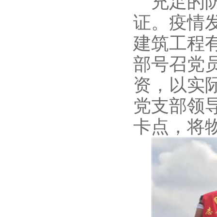
充足
的
证。疫情
建筑工程
部
号召党
资
，以实
党支部领
卡点
，
将